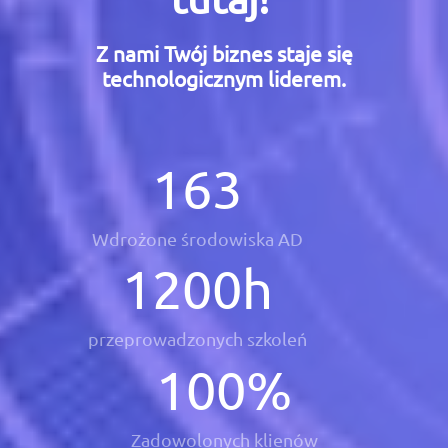
Z nami Twój biznes staje się
technologicznym liderem.
163
Wdrożone środowiska AD
1200
h
przeprowadzonych szkoleń
100
%
Zadowolonych klienów