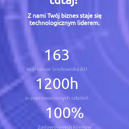
Z nami Twój biznes staje się
technologicznym liderem.
163
Wdrożone środowiska AD
1200
h
przeprowadzonych szkoleń
100
%
Zadowolonych klienów