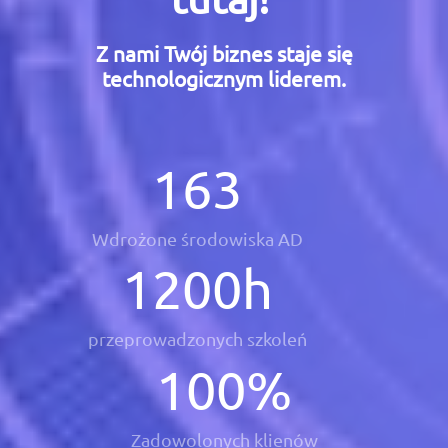
Z nami Twój biznes staje się
technologicznym liderem.
163
Wdrożone środowiska AD
1200
h
przeprowadzonych szkoleń
100
%
Zadowolonych klienów